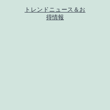
コ
トレンドニュース＆お
ン
得情報
テ
ン
ツ
へ
ス
キ
ッ
プ