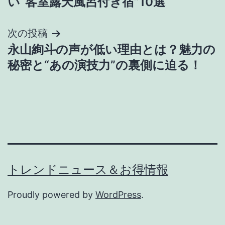
い“客室露天風呂付き宿”10選
ナ
次の投稿
ビ
永山絢斗の声が低い理由とは？魅力の
ゲ
秘密と“あの演技力”の裏側に迫る！
ー
シ
ョ
ン
トレンドニュース＆お得情報
Proudly powered by
WordPress
.