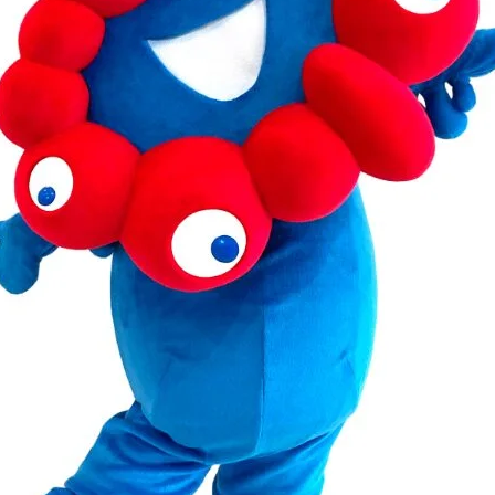
、
活
用
例
ま
で
徹
底
解
説
！
✨
】