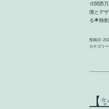
🎨関西
徴とデザ
る🌟独
投稿日:
20
カテゴリー
【