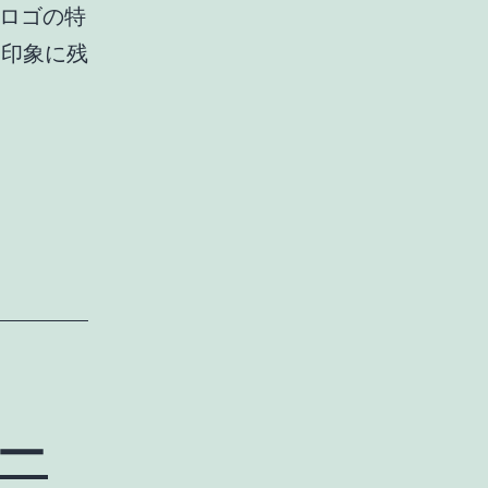
博ロゴの特
て印象に残
ー