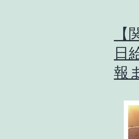
【
日
報