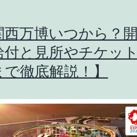
ャ
ラ
ク
関西万博いつから？
タ
ー
給付と見所やチケッ
と
まで徹底解説！】
は
？
デ
ザ
イ
ン
や