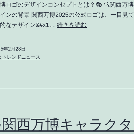
万博ロゴのデザインコンセプトとは？🎭 🔍関西万
インの背景 関西万博2025の公式ロゴは、一目見
【
創的なデザイン&#x1…
続きを読む
✨
関
25年2月28日
西
:
トレンドニュース
万
博
ロ
ゴ
と
は
✨関西万博キャラクタ
？