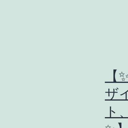
コ
ン
テ
ン
ツ
へ
ス
【
キ
ッ
ザ
プ
ト