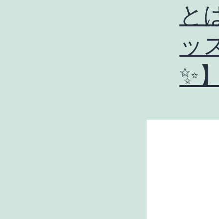
と
ッ
✨