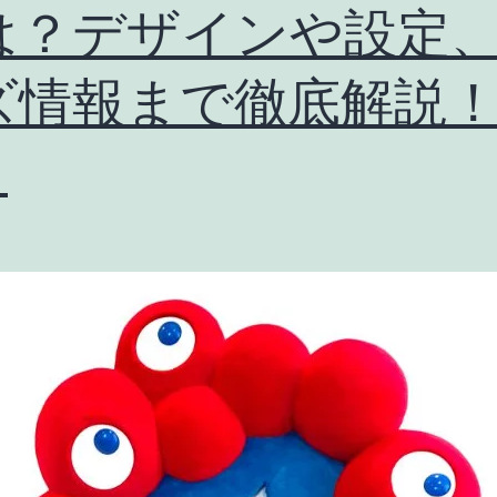
デ
は？デザインや設定
ザ
ズ情報まで徹底解説
イ
ン
】
の
意
味
や
コ
ン
セ
プ
ト