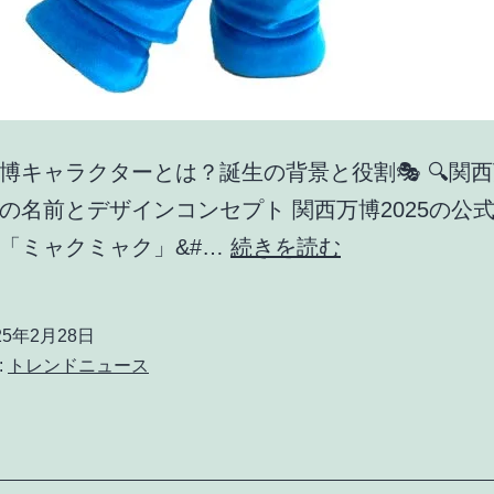
万博キャラクターとは？誕生の背景と役割🎭 🔍関
の名前とデザインコンセプト 関西万博2025の公
【
「ミャクミャク」&#…
続きを読む
✨
関
25年2月28日
西
:
トレンドニュース
万
博
キ