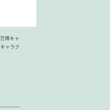
西万博キャ
式キャラク