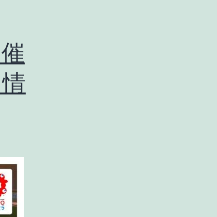
開催
ト情