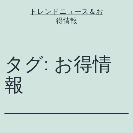
コ
トレンドニュース＆お
ン
得情報
テ
ン
ツ
へ
タグ:
お得情
ス
キ
報
ッ
プ