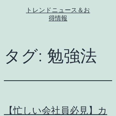
コ
トレンドニュース＆お
ン
得情報
テ
ン
ツ
へ
タグ:
勉強法
ス
キ
ッ
プ
【忙しい会社員必見】カ