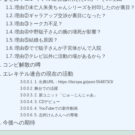
理由①未亡人朱美ちゃんシリーズを封印したのが裏目？
理由②ギャラアップ交渉が裏目になった？
理由③トーク力不足？
理由④中野聡子さんの腕の壊死が影響？
理由⑤結婚も原因？
理由⑥でで聡子さんが子宮体がんで入院
理由⑦テレビ以外に活動の場があるから？
コンビ解散の噂
エレキテル連合の現在の活動
1. 出典URL：https://bizspa.jp/post-554873/3/
舞台での活躍
2. 新ユニット「にゅ～じんじゃあ」
3. CDデビュー
4. YouTubeでの新作動画
5. 志村けんさんへの尊敬
今後への期待