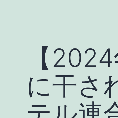
【202
に干さ
テル連