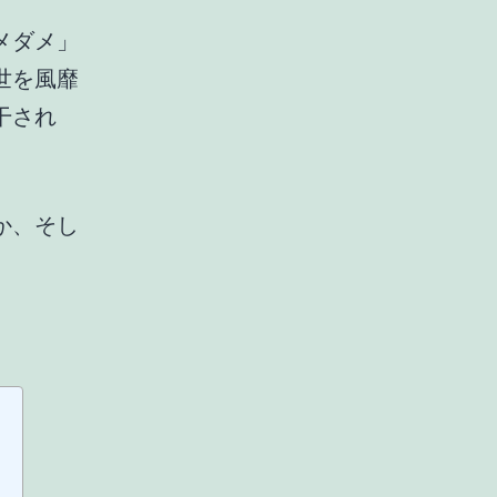
メダメ」
世を風靡
干され
か、そし