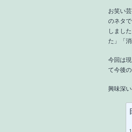
お笑い芸
のネタで
しました
た」「消
今回は現
て今後の
興味深い