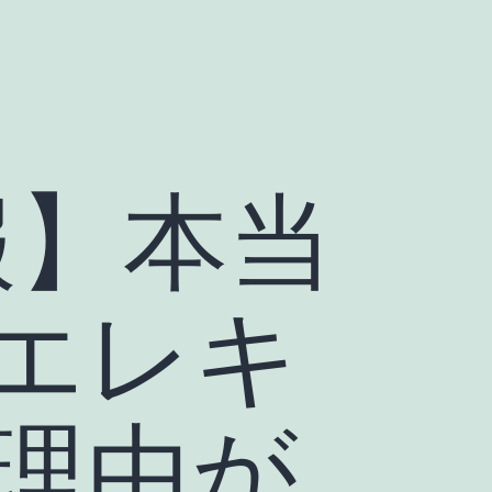
報】本当
エレキ
理由が