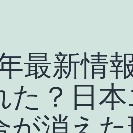
4年最新情
れた？日本
合が消えた