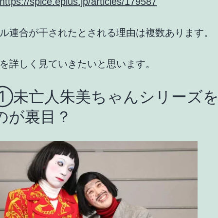
https://spice.eplus.jp/articles/179587
ル連合が干されたとされる理由
は複数あります。
を詳しく見ていきたいと思います。
①未亡人朱美ちゃんシリーズを
のが裏目？