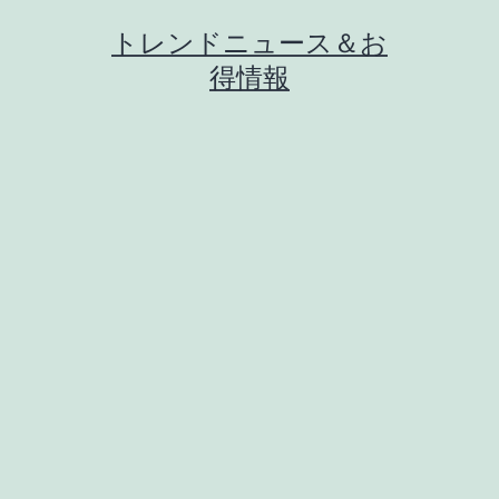
コ
トレンドニュース＆お
ン
得情報
テ
ン
ツ
へ
ス
キ
ッ
プ