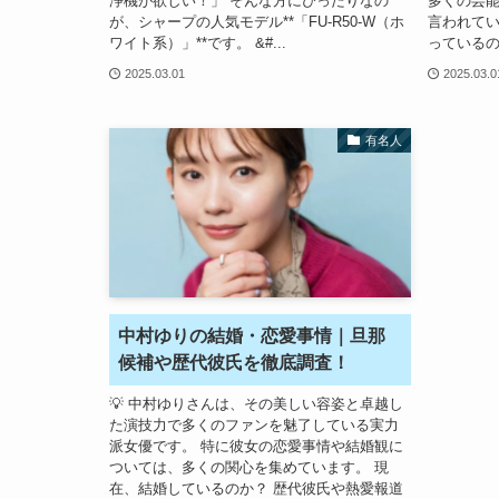
浄機が欲しい！」 そんな方にぴったりなの
多くの芸
が、シャープの人気モデル**「FU-R50-W（ホ
言われてい
ワイト系）」**です。 &#...
っているの
2025.03.01
2025.03.0
有名人
中村ゆりの結婚・恋愛事情｜旦那
候補や歴代彼氏を徹底調査！
💡 中村ゆりさんは、その美しい容姿と卓越し
た演技力で多くのファンを魅了している実力
派女優です。 特に彼女の恋愛事情や結婚観に
ついては、多くの関心を集めています。 現
在、結婚しているのか？ 歴代彼氏や熱愛報道