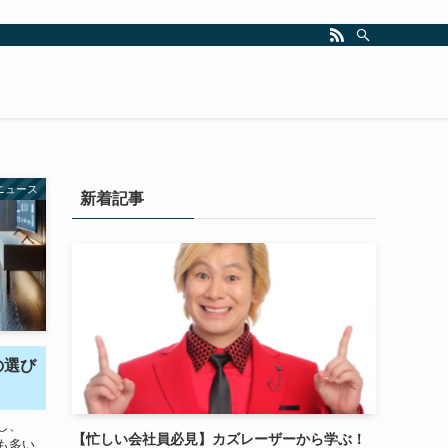
ニュース
新着記事
の選び
し、
【忙しい会社員必見】カズレーザーから学ぶ！
も多い