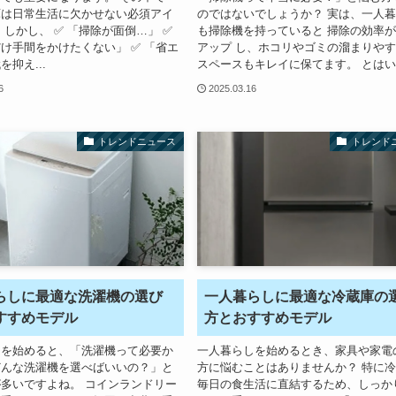
庫は日常生活に欠かせない必須アイ
のではないでしょうか？ 実は、一人
 しかし、 ✅ 「掃除が面倒…」 ✅
も掃除機を持っていると 掃除の効率
け手間をかけたくない」 ✅ 「省エ
アップ し、ホコリやゴミの溜まりや
抑え...
スペースもキレイに保てます。 とはい.
6
2025.03.16
トレンドニュース
トレンド
らしに最適な洗濯機の選び
一人暮らしに最適な冷蔵庫の
すすめモデル
方とおすすめモデル
しを始めると、「洗濯機って必要か
一人暮らしを始めるとき、家具や家電
どんな洗濯機を選べばいいの？」と
方に悩むことはありませんか？ 特に
多いですよね。 コインランドリー
毎日の食生活に直結するため、しっか