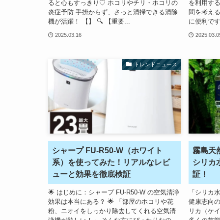
ると心もすっきり♡ ホコリやチリ・ホコリの
を利用す
炎症予防 手掛からず、さっと清掃できる清除
間を考え
機が活躍！ 【】 🔍 【重要...
に便利です
2025.03.16
2025.03.0
トレンドニュース
シャープ FU-R50-W（ホワイト
霧島天
系）を使ってみた！リアルなレビ
シリカ
ューと効果を徹底検証
証！
🌟 はじめに：シャープ FU-R50-W の空気清浄
「シリカ
効果は本当にある？ 🌟 「部屋のホコリや花
健康志向
粉、ニオイをしっかり除去してくれる空気清
リカ（ケイ