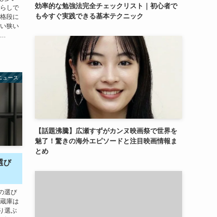
効率的な勉強法完全チェックリスト｜初心者で
暮らしで
も今すぐ実践できる基本テクニック
が格段に
すい狭い
..
ニュース
【話題沸騰】広瀬すずがカンヌ映画祭で世界を
魅了！驚きの海外エピソードと注目映画情報ま
とめ
選び
の選び
冷蔵庫は
り選ぶ