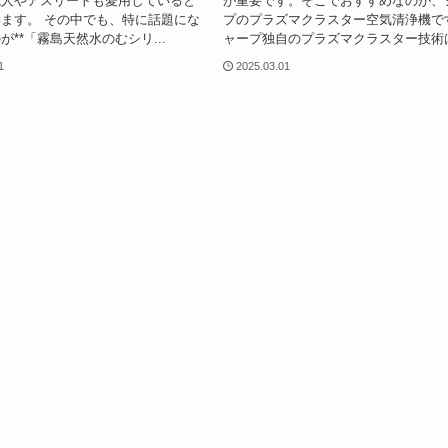
能人やアスリートも愛用していると
が重要です。そこでおすすめなのが、
ます。 その中でも、特に話題にな
プのプラズマクラスター空気清浄機で
が**「霧島天然水のむシリ...
ャープ独自のプラズマクラスター技術は.
1
2025.03.01