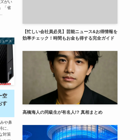
イズがい
」「省
.
【忙しい会社員必見】芸能ニュース&お得情報を
効率チェック！時間もお金も得する完全ガイド
ニュース
ー空
おす
高橋海人の同級生が有名人!? 真相まとめ
ゃみや鼻
特に、
な対策