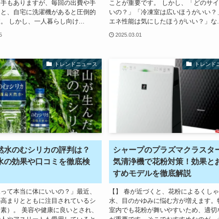
る手もありますが、毎回の出費や手
ことが重要です。 しかし、「どのサ
ると、自宅に洗濯機があると圧倒的
いの？」「冷凍室は広いほうがいい？
。 しかし、一人暮らし向け...
エネ性能は気にしたほうがいい？」な..
5
2025.03.01
トレンドニュース
トレンド
然水のむシリカの評判は？
シャープのプラズマクラスタ
水の効果や口コミを徹底検
気清浄機で花粉対策！効果と
すめモデルを徹底解説
水って本当に体にいいの？」最近、
【】 春が近づくと、花粉によるくし
の高まりとともに注目されているシ
水、目のかゆみに悩む方が増えます。
素）。 美容や健康に良いとされ、
室内でも花粉が舞いやすいため、適切