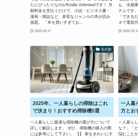
たにぴったりなのがKindle Unlimitedです！ 月
も、冷蔵
額料金を支払うだけで、小説・ビジネス書・
テムです。
漫画・雑誌など、多彩なジャンルの本が読み
「できるだ
放題。 「本を買いすぎてお...
ネで電気代を
2025.03.17
2025.03.1
未分類
2025年、一人暮らしの掃除はこれ
一人暮
で決まり！おすすめ掃除機5選
方とお
一人暮らしに最適な掃除機の選び方について
一人暮ら
詳しく解説します。 ぜひ、掃除機の購入の際
な？」「
には参考にして下さい。 【】 家をきれいにす
悩むことが